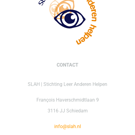
CONTACT
SLAH | Stichting Leer Anderen Helpen
François Haverschmidtlaan 9
3116 JJ Schiedam
info@slah.nl